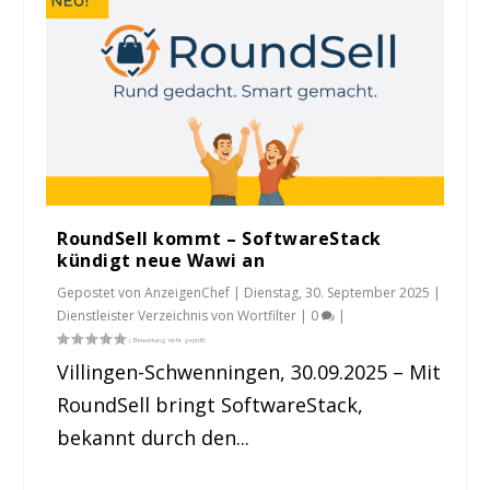
RoundSell kommt – SoftwareStack
kündigt neue Wawi an
Gepostet von
AnzeigenChef
|
Dienstag, 30. September 2025
|
Dienstleister Verzeichnis von Wortfilter
|
0
|
Villingen-Schwenningen, 30.09.2025 – Mit
RoundSell bringt SoftwareStack,
bekannt durch den...