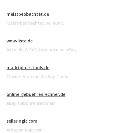
meistbeobachtet.de
Meist-beobachtet bei eBay.
wow-liste.de
Aktuelle WOW! Angebote bei eBay.
marktplatz-tools.de
Clevere Amazon & eBay Tools
online-gebuehrenrechner.de
eBay Gebührenrechner!
sellerlogic.com
Amazon Repricer