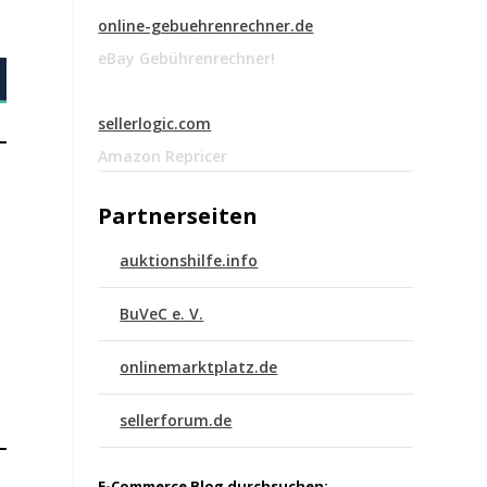
online-gebuehrenrechner.de
eBay Gebührenrechner!
sellerlogic.com
Amazon Repricer
Partnerseiten
auktionshilfe.info
BuVeC e. V.
onlinemarktplatz.de
sellerforum.de
E-Commerce Blog durchsuchen: