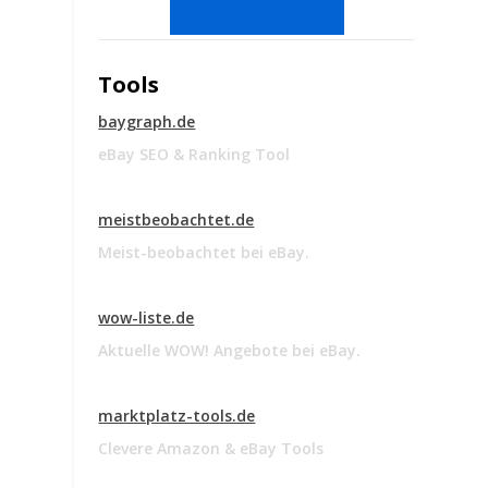
Tools
baygraph.de
eBay SEO & Ranking Tool
meistbeobachtet.de
Meist-beobachtet bei eBay.
wow-liste.de
Aktuelle WOW! Angebote bei eBay.
marktplatz-tools.de
Clevere Amazon & eBay Tools