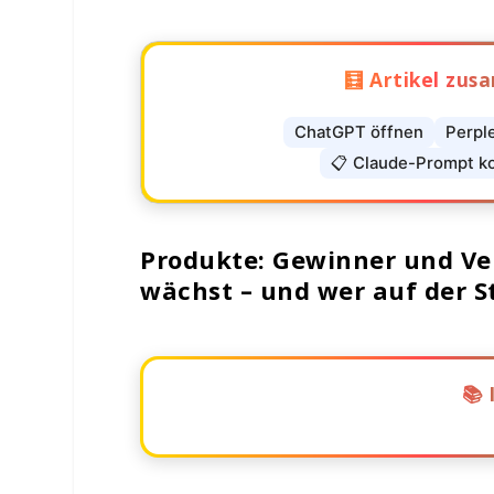
🧮 Artikel zu
ChatGPT öffnen
Perpl
📋 Claude-Prompt k
Produkte: Gewinner und Ver
wächst – und wer auf der S
📚 