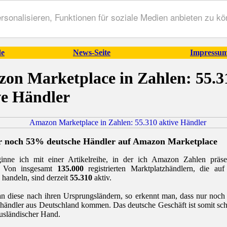
onalisieren, Funktionen für soziale Medien anbieten zu kön
de
News-Seite
Impressum
on Marketplace in Zahlen: 55.3
ve Händler
r noch 53% deutsche Händler auf Amazon Marketplace
inne ich mit einer Artikelreihe, in der ich Amazon Zahlen präse
. Von insgesamt
135.000
registrierten Marktplatzhändlern, die a
 handeln, sind derzeit
55.310
aktiv.
an diese nach ihren Ursprungsländern, so erkennt man, dass nur noch
händler aus Deutschland kommen. Das deutsche Geschäft ist somit sch
ausländischer Hand.