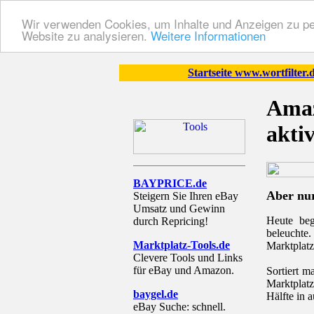
Wir verwenden Cookies, um Inhalte und Anzeigen zu pers
Website zu analysieren.
Weitere Informationen
Startseite www.wortfilter.
Amaz
akti
BAYPRICE.de
Aber nu
Steigern Sie Ihren eBay
Umsatz und Gewinn
Heute beg
durch Repricing!
beleuchte
Marktplatz-Tools.de
Marktplatz
Clevere Tools und Links
für eBay und Amazon.
Sortiert m
Marktplatz
baygel.de
Hälfte in 
eBay Suche: schnell.