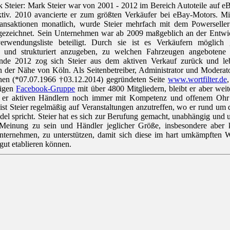
 Steier: Mark Steier war von 2001 - 2012 im Bereich Autoteile auf e
aktiv. 2010 avancierte er zum größten Verkäufer bei eBay-Motors. Mi
ansaktionen monatlich, wurde Steier mehrfach mit dem Powerselle
sgezeichnet. Sein Unternehmen war ab 2009 maßgeblich an der Entwi
erwendungsliste beteiligt. Durch sie ist es Verkäufern möglich
ch und strukturiert anzugeben, zu welchen Fahrzeugen angebotene E
nde 2012 zog sich Steier aus dem aktiven Verkauf zurück und le
in der Nähe von Köln. Als Seitenbetreiber, Administrator und Moderat
en (*07.07.1966 †03.12.2014) gegründeten Seite
www.wortfilter.de
migen
Facebook-Gruppe
mit über 4800 Mitgliedern, bleibt er aber weite
t er aktiven Händlern noch immer mit Kompetenz und offenem Ohr 
ist Steier regelmäßig auf Veranstaltungen anzutreffen, wo er rund u
el spricht. Steier hat es sich zur Berufung gemacht, unabhängig und
 Meinung zu sein und Händler jeglicher Größe, insbesondere aber 
Unternehmen, zu unterstützen, damit sich diese im hart umkämpften 
gut etablieren können.