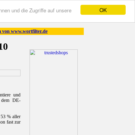
OK
nen und die Zugriffe auf unsere
 von www.wortfilter.de
10
ntiere und
uf dem DE-
 53 % aller
on fast zur