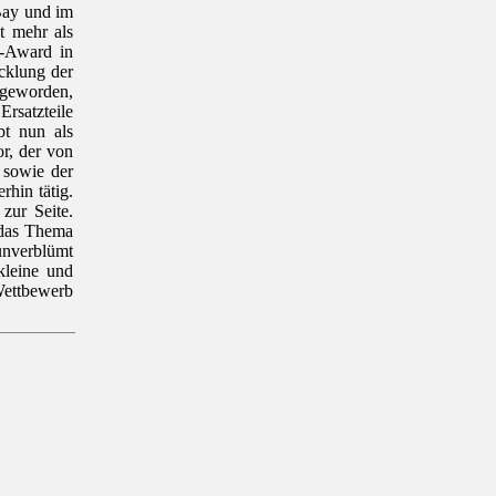
Bay und im
t mehr als
r-Award in
cklung der
 geworden,
rsatzteile
bt nun als
or, der von
, sowie der
rhin tätig.
zur Seite.
m das Thema
 unverblümt
kleine und
Wettbewerb