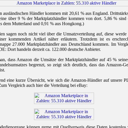
n ausländischen Händler kommen mit 20,61 % aus England. Drittstärkst
eine über 9 % der Marktplatzhändler kommen von dort. 5,86 % sind 
us dem Mutterland und 0,91 % aus Hongkong.)
en sagen noch nicht viel über die Umsatzverteilung auf, diese werde 
ner kommenden Artikel näher erläutern. Trotzdem ist es erschrec
 knappe 27.000 Marktplatzhändler aus Deutschland kommen. Im Vergle
E: Dort handeln derzeit ca. 122.000 deutsche Anbieter.
an, dass Amazon die Umsätze der Marktplatzhändler auf 45 % seine
andelsumsatzes begrenzt, so zeigt sich deutlich, dass das Amazon-Ge
st.
end eine kurze Übersicht, wie sich die Amazon-Händler auf unsere P
 Zum Vergleich auch hier die Verteilung bei eBay:
edienorgane können gerne mit Quellverweis diese Daten kostenlos