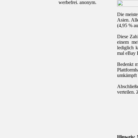
werbefrei. anonym.
Die meiste
Asien. All
(4,95 % a
Diese Zahl
einem mei
lediglich
mal eBay D
Bedenkt m
Plattformh
umkämpft i
Abschließ
verteilen.
Hinweis:
M