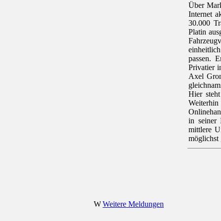
Über Mark
Internet 
30.000 Tr
Platin au
Fahrzeugv
einheitli
passen. E
Privatier 
Axel Gron
gleichna
Hier steh
Weiterhin 
Onlinehand
in seiner
mittlere 
möglichst 
Weitere Meldungen