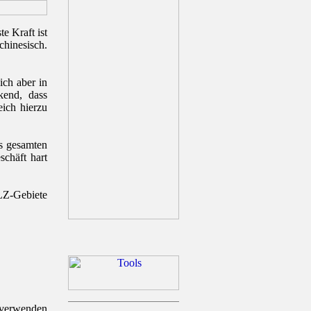
e Kraft ist
chinesisch.
ich aber in
kend, dass
ich hierzu
s gesamten
schäft hart
LZ-Gebiete
 verwenden