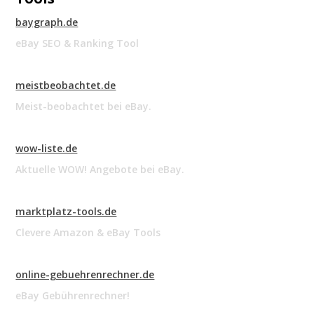
baygraph.de
eBay SEO & Ranking Tool
meistbeobachtet.de
Meist-beobachtet bei eBay.
wow-liste.de
Aktuelle WOW! Angebote bei eBay.
marktplatz-tools.de
Clevere Amazon & eBay Tools
online-gebuehrenrechner.de
eBay Gebührenrechner!