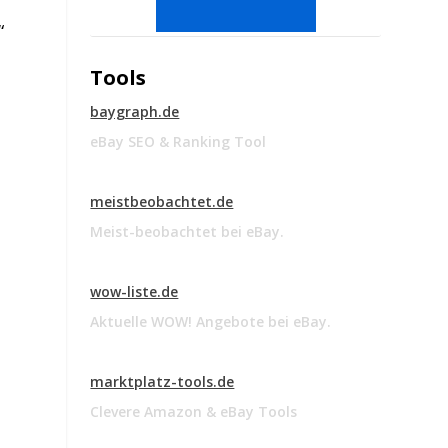
“
Tools
baygraph.de
eBay SEO & Ranking Tool
meistbeobachtet.de
Meist-beobachtet bei eBay.
wow-liste.de
Aktuelle WOW! Angebote bei eBay.
marktplatz-tools.de
Clevere Amazon & eBay Tools