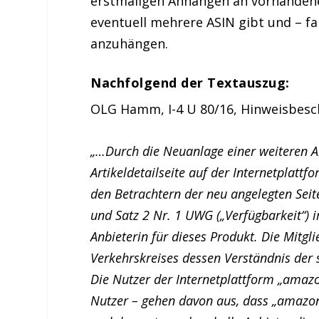
erstmaligen Anhängen an vorhandene
eventuell mehrere ASIN gibt und – fall
anzuhängen.
Nachfolgend der Textauszug:
OLG Hamm, I-4 U 80/16, Hinweisbesch
„…Durch die Neuanlage einer weiteren Art
Artikeldetailseite auf der Internetplat
den Betrachtern der neu angelegten Seit
und Satz 2 Nr. 1 UWG („Verfügbarkeit“) i
Anbieterin für dieses Produkt. Die Mitg
Verkehrskreises dessen Verständnis der st
Die Nutzer der Internetplattform „amazo
Nutzer – gehen davon aus, dass „amazon“ 