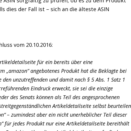
 ASIN sorgfältig zu prüfen, ob es zu dem Produkt
s dies der Fall ist – sich an die älteste ASIN
luss vom 20.10.2016:
ikeldetailseite für ein bereits über eine
tform „amazon“ angebotenes Produkt hat die Beklagte bei
e den unzutreffenden und damit nach § 5 Abs. 1 Satz 1
rreführenden Eindruck erweckt, sie sei die einzige
lieder des Senats können als Teil des angesprochenen
reitgegenständlichen Artikeldetailseite selbst beurteilen
n“ – zumindest aber ein nicht unerheblicher Teil dieser
für jedes Produkt nur eine Artikeldetailseite bereithält