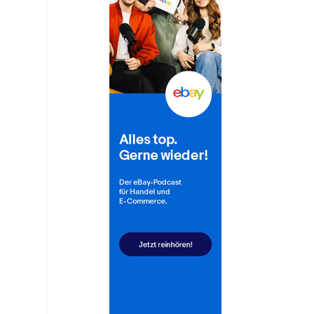
n
0
,