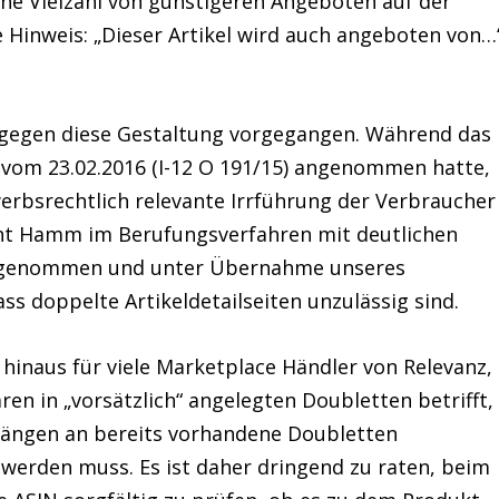
ine Vielzahl von günstigeren Angeboten auf der
Hinweis: „Dieser Artikel wird auch angeboten von…
r gegen diese Gestaltung vorgegangen. Während das
 vom 23.02.2016 (I-12 O 191/15) angenommen hatte,
erbsrechtlich relevante Irrführung der Verbraucher
ht Hamm im Berufungsverfahren mit deutlichen
eingenommen und unter Übernahme unseres
s doppelte Artikeldetailseiten unzulässig sind.
l hinaus für viele Marketplace Händler von Relevanz,
ren in „vorsätzlich“ angelegten Doubletten betrifft,
hängen an bereits vorhandene Doubletten
 werden muss. Es ist daher dringend zu raten, beim