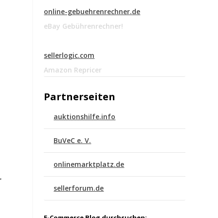
online-gebuehrenrechner.de
eBay Gebührenrechner!
sellerlogic.com
Amazon Repricer
Partnerseiten
auktionshilfe.info
BuVeC e. V.
onlinemarktplatz.de
.
sellerforum.de
E-Commerce Blog durchsuchen: