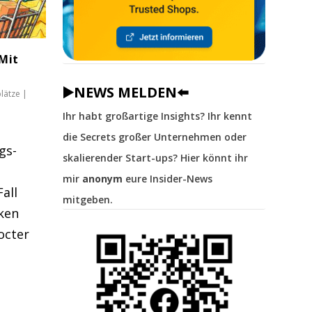
Mit
▶️NEWS MELDEN⬅️
lätze
|
Ihr habt großartige Insights? Ihr kennt
die Secrets großer Unternehmen oder
gs-
skalierender Start-ups? Hier könnt ihr
mir
anonym
eure Insider-News
all
mitgeben.
ken
octer