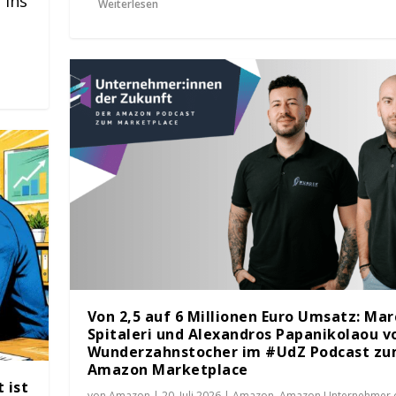
 ins
Weiterlesen
Von 2,5 auf 6 Millionen Euro Umsatz: Mar
Spitaleri und Alexandros Papanikolaou v
Wunderzahnstocher im #UdZ Podcast z
Amazon Marketplace
 ist
von
Amazon
|
20. Juli 2026
|
Amazon
,
Amazon Unternehmer 