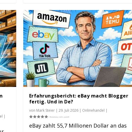
om
Erfahrungsbericht: eBay macht Blogger
fertig. Und in De?
von
Mark Steier
|
29. Juli 2026
|
Onlinehandel
|
el
|
eBay zahlt 55,7 Millionen Dollar an das
ur