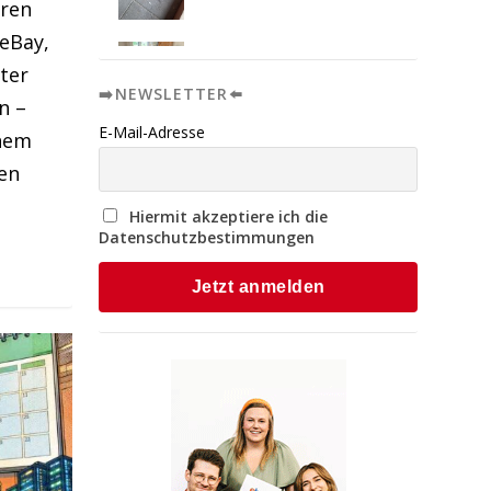
hren
 eBay,
ter
➡️NEWSLETTER⬅️
n –
E-Mail-Adresse
inem
en
Hiermit akzeptiere ich die
Datenschutzbestimmungen