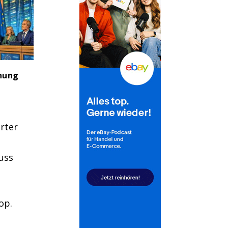
dnung
rter
uss
op.