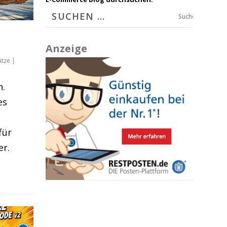
Suchen
Anzeige
ätze
|
n.
es
für
er.