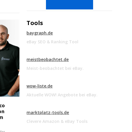
Tools
baygraph.de
eBay SEO & Ranking Tool
meistbeobachtet.de
Meist-beobachtet bei eBay.
wow-liste.de
Aktuelle WOW! Angebote bei eBay.
co
on
marktplatz-tools.de
um
Clevere Amazon & eBay Tools
der