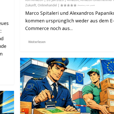
Zukunft
,
Onlinehandel
|
Marco Spitaleri und Alexandros Papanik
kommen ursprünglich weder aus dem E-
eues
Commerce noch aus...
:
nd
Weiterlesen
nde
en