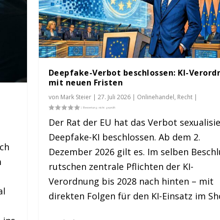
Deepfake-Verbot beschlossen: KI-Veror
mit neuen Fristen
von
Mark Steier
|
27. Juli 2026
|
Onlinehandel
,
Recht
|
Der Rat der EU hat das Verbot sexualisie
Deepfake-KI beschlossen. Ab dem 2.
ach
Dezember 2026 gilt es. Im selben Beschl
m
rutschen zentrale Pflichten der KI-
n
Verordnung bis 2028 nach hinten – mit
al
direkten Folgen für den KI-Einsatz im Sh