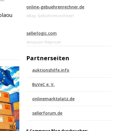
online-gebuehrenrechner.de
olaou
eBay Gebührenrechner!
sellerlogic.com
Amazon Repricer
Partnerseiten
auktionshilfe.info
BuVeC e. V.
onlinemarktplatz.de
sellerforum.de
E-Commerce Blog durchsuchen: