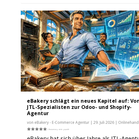
eBakery schlägt ein neues Kapitel auf: V
JTL-Spezialisten zur Odoo- und Shopify-
Agentur
von
eBakery - E-Commerce Agentur
|
29. Juli 2026
|
Onlinehand
eBakery hat sich über Jahre als JTL-Agent