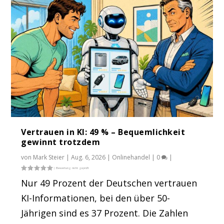
KI-generierte Werbung: Ein Prompt, drei
Das sind die größten Bewertungs-Faker.
So launcht man mit KI schneller neue
eBay Einwegplastik-Sperre: KI löscht sogar
eBakery schlägt ein neues Kapitel auf:
Abmahnfall...
Mit Namen
Produkte bei ...
echtes ...
Vom JTL-Spe...
Vertrauen in KI: 49 % – Bequemlichkeit
gewinnt trotzdem
von
Mark Steier
|
Aug. 6, 2026
|
Onlinehandel
|
0
|
Nur 49 Prozent der Deutschen vertrauen
KI-Informationen, bei den über 50-
Jährigen sind es 37 Prozent. Die Zahlen