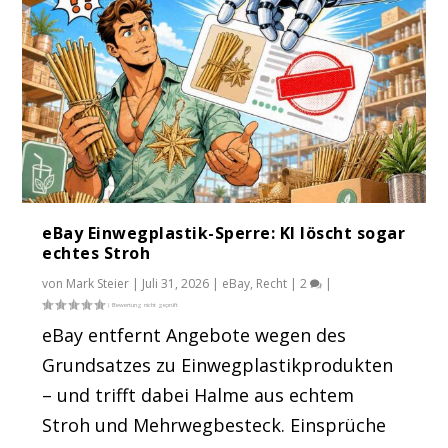
eBay Einwegplastik-Sperre: KI löscht sogar
echtes Stroh
von
Mark Steier
|
Juli 31, 2026
|
eBay
,
Recht
|
2
|
eBay entfernt Angebote wegen des
Grundsatzes zu Einwegplastikprodukten
– und trifft dabei Halme aus echtem
Stroh und Mehrwegbesteck. Einsprüche