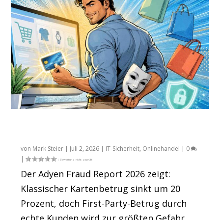
First-Party-Betrug: 3% der Kunden – 50%
der Kosten
von
Mark Steier
|
Juli 2, 2026
|
IT-Sicherheit
,
Onlinehandel
|
0
|
Der Adyen Fraud Report 2026 zeigt:
Klassischer Kartenbetrug sinkt um 20
Prozent, doch First-Party-Betrug durch
echte Kunden wird zur größten Gefahr.