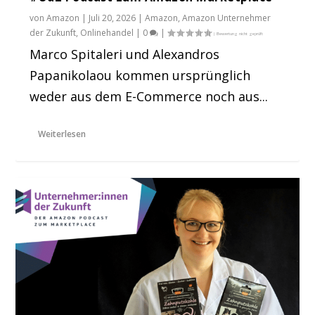
von
Amazon
|
Juli 20, 2026
|
Amazon
,
Amazon Unternehmer
der Zukunft
,
Onlinehandel
|
0
|
Marco Spitaleri und Alexandros
Papanikolaou kommen ursprünglich
weder aus dem E-Commerce noch aus...
Weiterlesen