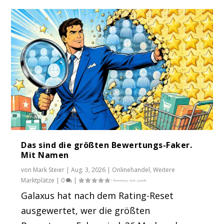
Das sind die größten Bewertungs-Faker.
Mit Namen
von
Mark Steier
|
Aug. 3, 2026
|
Onlinehandel
,
Weitere
Marktplätze
|
0
|
Galaxus hat nach dem Rating-Reset
ausgewertet, wer die größten