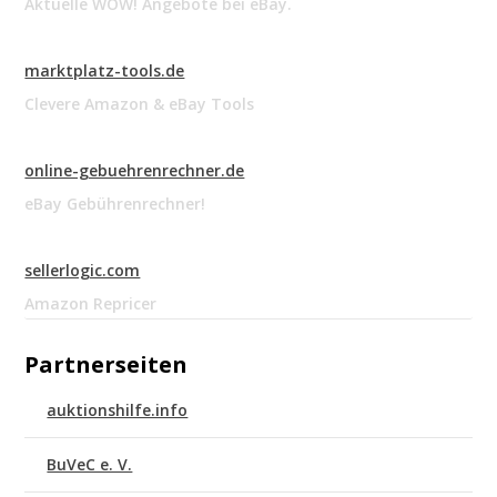
Aktuelle WOW! Angebote bei eBay.
marktplatz-tools.de
Clevere Amazon & eBay Tools
online-gebuehrenrechner.de
eBay Gebührenrechner!
sellerlogic.com
Amazon Repricer
Partnerseiten
auktionshilfe.info
BuVeC e. V.