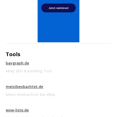
Tools
baygraph.de
eBay SEO & Ranking Tool
meistbeobachtet.de
Meist-beobachtet bei eBay.
wow-liste.de