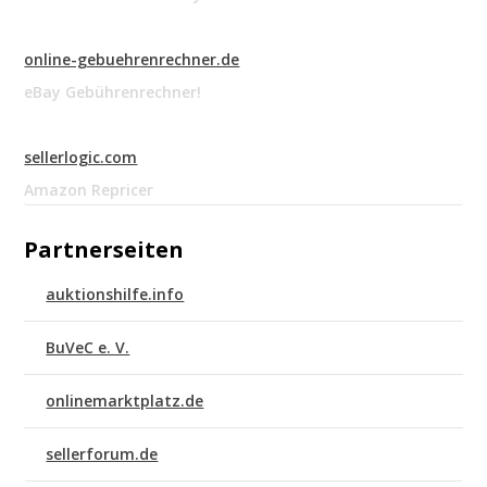
online-gebuehrenrechner.de
eBay Gebührenrechner!
sellerlogic.com
Amazon Repricer
Partnerseiten
auktionshilfe.info
BuVeC e. V.
onlinemarktplatz.de
sellerforum.de