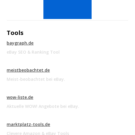
Tools
baygraph.de
eBay SEO & Ranking Tool
meistbeobachtet.de
Meist-beobachtet bei eBay.
wow-liste.de
Aktuelle WOW! Angebote bei eBay.
marktplatz-tools.de
Clevere Amazon & eBay Tools