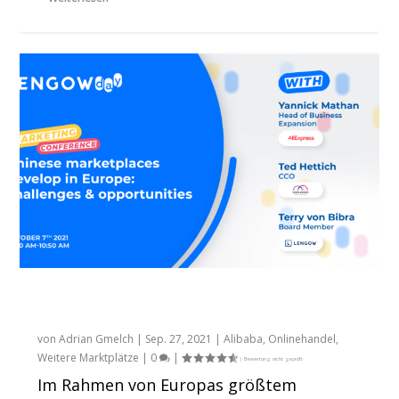
Chinesische Marktplätze in Europa –
Chance oder Risiko?
von
Adrian Gmelch
|
Sep. 27, 2021
|
Alibaba
,
Onlinehandel
,
Weitere Marktplätze
|
0
|
Im Rahmen von Europas größtem