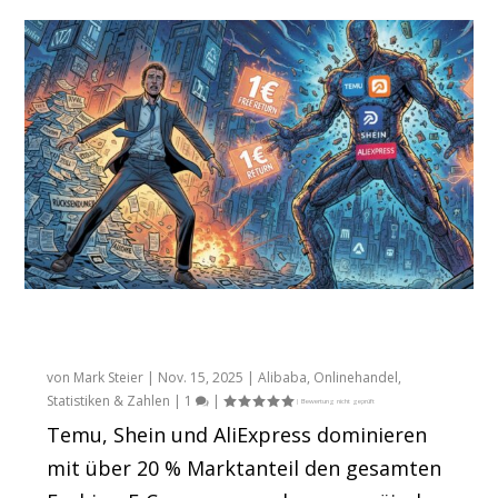
Kommentar: Fashion Kategorie & die
China Dominaz
von
Mark Steier
|
Nov. 15, 2025
|
Alibaba
,
Onlinehandel
,
Statistiken & Zahlen
|
1
|
Temu, Shein und AliExpress dominieren
mit über 20 % Marktanteil den gesamten