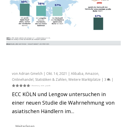
Kampf der Onlineanbieter: Wie sich
deutsche Händler gegen Konkurrenz aus
Asien wappnen können
von
Adrian Gmelch
|
Okt. 14, 2021
|
Alibaba
,
Amazon
,
Onlinehandel
,
Statistiken & Zahlen
,
Weitere Marktplätze
|
3
|
ECC KÖLN und Lengow untersuchen in
einer neuen Studie die Wahrnehmung von
asiatischen Händlern im...
Weiterlesen