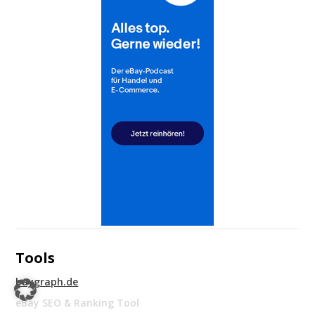
Tools
baygraph.de
eBay SEO & Ranking Tool