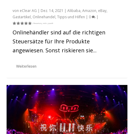
Steuersätze abrechnen
von
eClear AG
|
Dez. 14, 2021
|
Alibaba
,
Amazon
,
eBay
,
Gastartikel
,
Onlinehandel
,
Tipps und Hilfen
|
0
|
Onlinehändler sind auf die richtigen
Steuersätze für Ihre Produkte
angewiesen. Sonst riskieren sie...
Weiterlesen