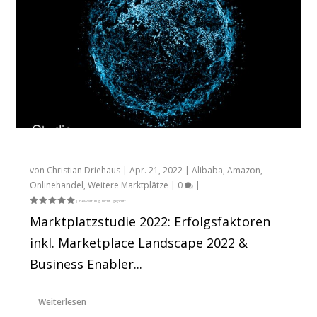
SNEAK PREVIEW: Die Marktplatzwelt 2022
von
Christian Driehaus
|
Apr. 21, 2022
|
Alibaba
,
Amazon
,
Onlinehandel
,
Weitere Marktplätze
|
0
|
Marktplatzstudie 2022: Erfolgsfaktoren
inkl. Marketplace Landscape 2022 &
Business Enabler...
Weiterlesen