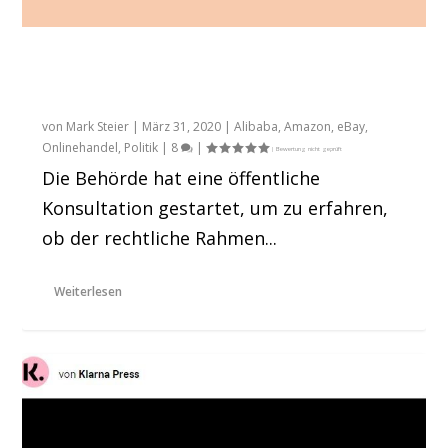
Bundesnetzagentur fragt: Kommt ihr klar
mit Marketing & Vetriebsaktivitäten über
Plattformen?
von
Mark Steier
|
März 31, 2020
|
Alibaba
,
Amazon
,
eBay
,
Onlinehandel
,
Politik
|
8
|
Die Behörde hat eine öffentliche
Konsultation gestartet, um zu erfahren,
ob der rechtliche Rahmen...
Weiterlesen