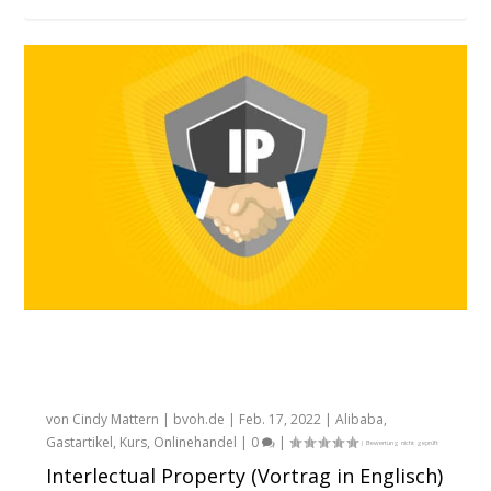
BVOH Webinar: Markenschutz in China –
Einblicke wie Alibaba Marken und
geistiges Eigentum schützt
von
Cindy Mattern | bvoh.de
|
Feb. 17, 2022
|
Alibaba
,
Gastartikel
,
Kurs
,
Onlinehandel
|
0
|
Interlectual Property (Vortrag in Englisch)