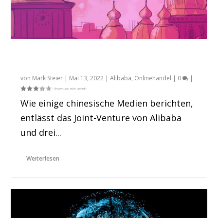
AliExpress Russland entlässt Mitarbeiter.
Das Geschäft bricht ein.
von
Mark Steier
|
Mai 13, 2022
|
Alibaba
,
Onlinehandel
|
0
|
Wie einige chinesische Medien berichten,
entlässt das Joint-Venture von Alibaba
und drei...
Weiterlesen