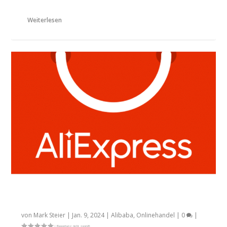
Weiterlesen
AliExpress-Studie: So kaufen europäische
Verbraucher ein
von
Mark Steier
|
Jan. 9, 2024
|
Alibaba
,
Onlinehandel
|
0
|