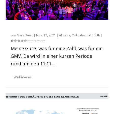
Alibabas Singles Day: 84,54 Mrd. US$ GMV
von
Mark Steier
|
Nov. 12, 2021
|
Alibaba
,
Onlinehandel
|
0
|
Meine Güte, was für eine Zahl, was für ein
GMV. Da wird in einer kurzen Periode
rund um den 11.11....
Weiterlesen