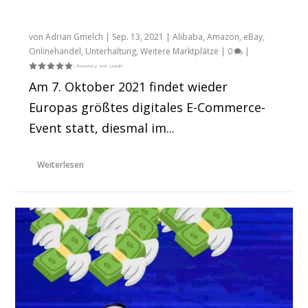
Strategie bei Europas führendem
digitalen E-Commerce-Event
von
Adrian Gmelch
|
Sep. 13, 2021
|
Alibaba
,
Amazon
,
eBay
,
Onlinehandel
,
Unterhaltung
,
Weitere Marktplätze
|
0
|
Am 7. Oktober 2021 findet wieder
Europas größtes digitales E-Commerce-
Event statt, diesmal im...
Weiterlesen