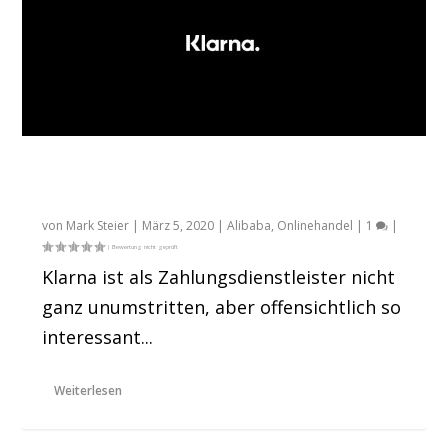
Klarna wird chinesisch: Alibaba beteiligt
sich an Klarna
von
Mark Steier
|
März 5, 2020
|
Alibaba
,
Onlinehandel
|
1
|
Klarna ist als Zahlungsdienstleister nicht
ganz unumstritten, aber offensichtlich so
interessant...
Weiterlesen