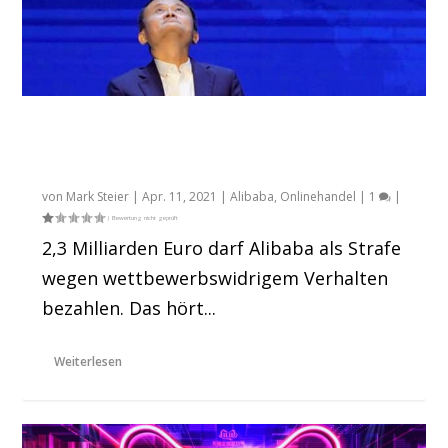
Das sagt Alibaba zur verhängten
Rekordstrafe der Kartellbehörden gegen
den Konzern
von
Mark Steier
|
Apr. 11, 2021
|
Alibaba
,
Onlinehandel
|
1
|
2,3 Milliarden Euro darf Alibaba als Strafe
wegen wettbewerbswidrigem Verhalten
bezahlen. Das hört...
Weiterlesen