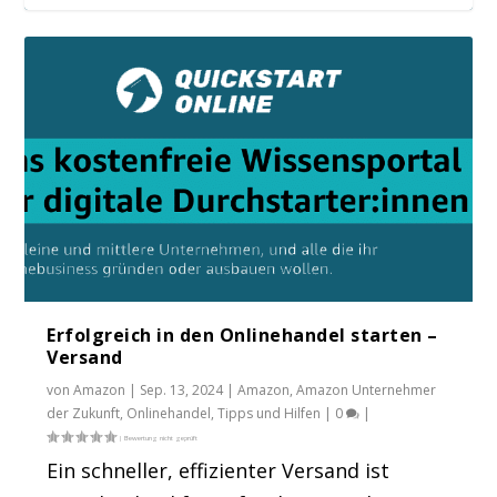
Erfolgreich in den Onlinehandel starten –
Versand
von
Amazon
|
Sep. 13, 2024
|
Amazon
,
Amazon Unternehmer
der Zukunft
,
Onlinehandel
,
Tipps und Hilfen
|
0
|
Ein schneller, effizienter Versand ist