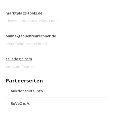
marktplatz-tools.de
Clevere Amazon & eBay Tools
online-gebuehrenrechner.de
eBay Gebührenrechner!
sellerlogic.com
Amazon Repricer
Partnerseiten
auktionshilfe.info
BuVeC e. V.