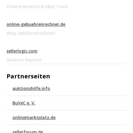
Clevere Amazon & eBay Tools
online-gebuehrenrechner.de
eBay Gebührenrechner!
sellerlogic.com
Amazon Repricer
Partnerseiten
auktionshilfe.info
BuVeC e. V.
onlinemarktplatz.de
sellerforum.de