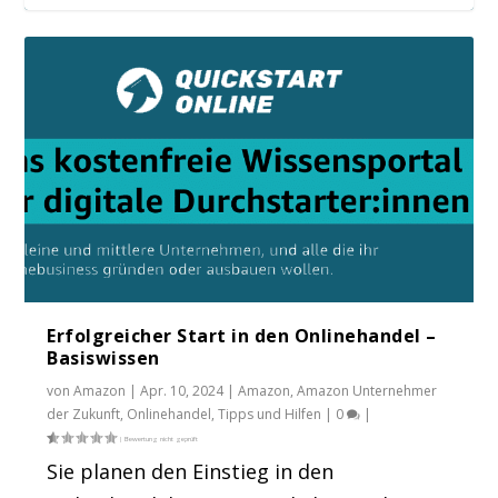
Erfolgreicher Start in den Onlinehandel –
Basiswissen
von
Amazon
|
Apr. 10, 2024
|
Amazon
,
Amazon Unternehmer
der Zukunft
,
Onlinehandel
,
Tipps und Hilfen
|
0
|
Sie planen den Einstieg in den