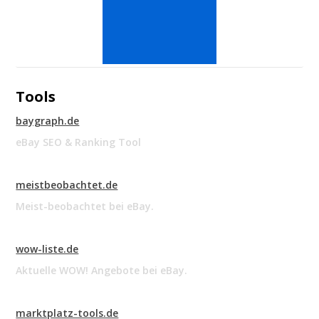
Tools
baygraph.de
eBay SEO & Ranking Tool
meistbeobachtet.de
Meist-beobachtet bei eBay.
wow-liste.de
Aktuelle WOW! Angebote bei eBay.
marktplatz-tools.de