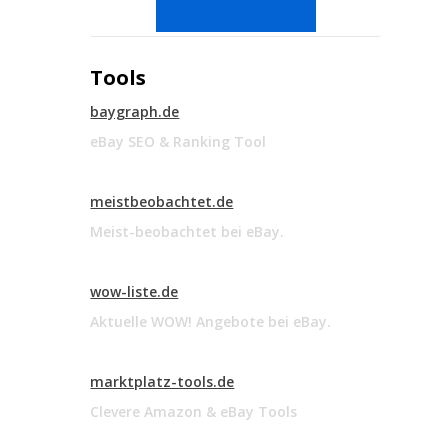
Tools
baygraph.de
eBay SEO & Ranking Tool
meistbeobachtet.de
Meist-beobachtet bei eBay.
wow-liste.de
Aktuelle WOW! Angebote bei eBay.
marktplatz-tools.de
Clevere Amazon & eBay Tools