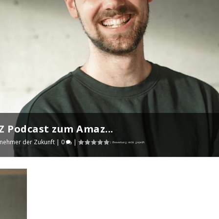
Z Podcast zum Amaz...
nehmer der Zukunft
|
0
|