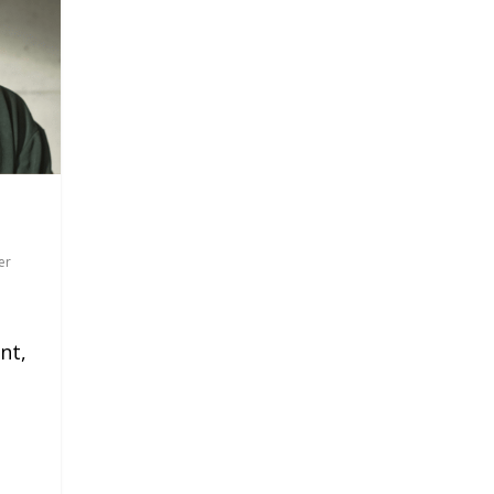
t
er
nt,