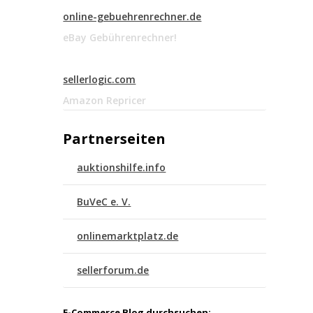
online-gebuehrenrechner.de
eBay Gebührenrechner!
sellerlogic.com
Amazon Repricer
Partnerseiten
auktionshilfe.info
BuVeC e. V.
onlinemarktplatz.de
sellerforum.de
E-Commerce Blog durchsuchen: