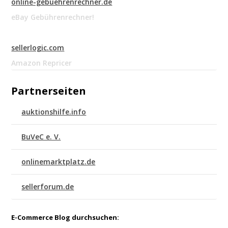
online-gebuehrenrechner.de
eBay Gebührenrechner!
sellerlogic.com
Amazon Repricer
Partnerseiten
auktionshilfe.info
BuVeC e. V.
onlinemarktplatz.de
sellerforum.de
E-Commerce Blog durchsuchen: