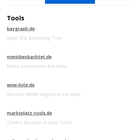
Tools
baygraph.de
eBay SEO & Ranking Tool
meistbeobachtet.de
Meist-beobachtet bei eBay.
wow-liste.de
Aktuelle WOW! Angebote bei eBay.
marktplatz-tools.de
Clevere Amazon & eBay Tools