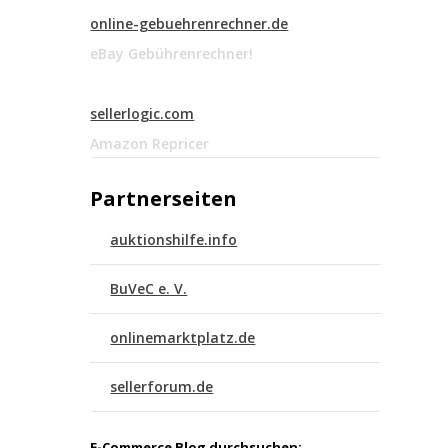
online-gebuehrenrechner.de
eBay Gebührenrechner!
sellerlogic.com
Amazon Repricer
Partnerseiten
auktionshilfe.info
BuVeC e. V.
onlinemarktplatz.de
sellerforum.de
E-Commerce Blog durchsuchen: