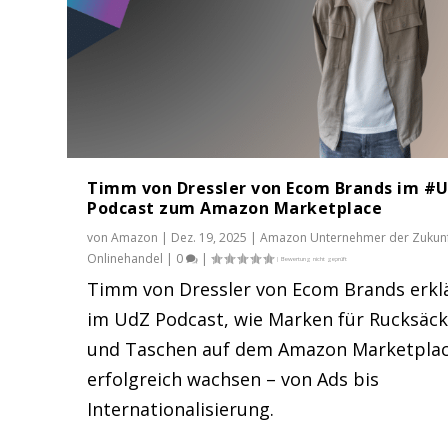
Timm von Dressler von Ecom Brands im #
Podcast zum Amazon Marketplace
von
Amazon
|
Dez. 19, 2025
|
Amazon Unternehmer der Zukun
Onlinehandel
|
0
|
Timm von Dressler von Ecom Brands erkl
im UdZ Podcast, wie Marken für Rucksäc
Dustin Weidenhiller von GentleM
und Taschen auf dem Amazon Marketpla
Gepostet von
Amazon
|
Okt. 6, 2025
|
Amazon
,
Amazon Untern
erfolgreich wachsen – von Ads bis
Internationalisierung.