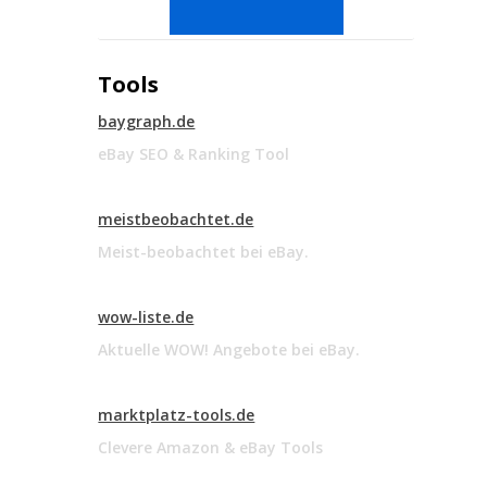
Tools
baygraph.de
eBay SEO & Ranking Tool
meistbeobachtet.de
Meist-beobachtet bei eBay.
wow-liste.de
Aktuelle WOW! Angebote bei eBay.
marktplatz-tools.de
Clevere Amazon & eBay Tools