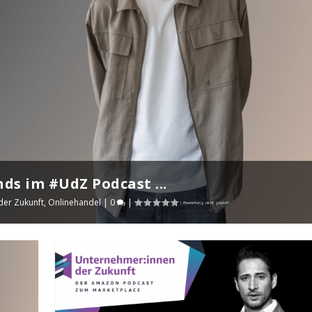
ds im #UdZ Podcast ...
er Zukunft
,
Onlinehandel
|
0
|