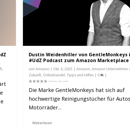
UdZ
Dustin Weidenhiller von GentleMonkeys 
#UdZ Podcast zum Amazon Marketplace
ft
,
von
Amazon
|
Okt. 6, 2025
|
Amazon
,
Amazon Unternehmer 
Zukunft
,
Onlinehandel
,
Tipps und Hilfen
|
0
|
ärt
Die Marke GentleMonkeys hat sich auf
ke
hochwertige Reinigungstücher für Auto
onkeys im #UdZ Podc...
ce
Motorräder...
ehmer der Zukunft
,
Onlinehandel
,
Tipps und Hilfen
|
0
|
Weiterlesen