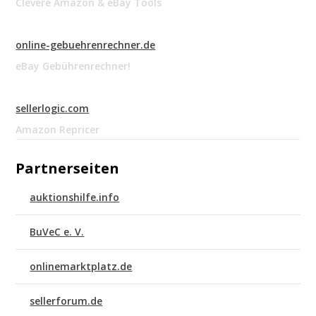
Clevere Amazon & eBay Tools
online-gebuehrenrechner.de
eBay Gebührenrechner!
sellerlogic.com
Amazon Repricer
Partnerseiten
auktionshilfe.info
BuVeC e. V.
onlinemarktplatz.de
sellerforum.de