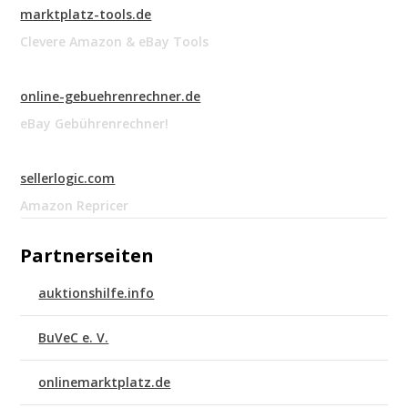
marktplatz-tools.de
Clevere Amazon & eBay Tools
online-gebuehrenrechner.de
eBay Gebührenrechner!
sellerlogic.com
Amazon Repricer
Partnerseiten
auktionshilfe.info
BuVeC e. V.
onlinemarktplatz.de