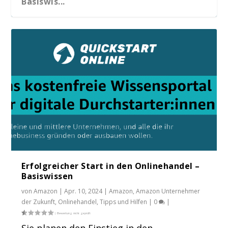
Basiswis...
Erfolgreicher Start in den Onlinehandel –
Basiswissen
von
Amazon
|
Apr. 10, 2024
|
Amazon
,
Amazon Unternehmer
der Zukunft
,
Onlinehandel
,
Tipps und Hilfen
|
0
|