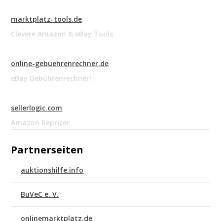
marktplatz-tools.de
Clevere Amazon & eBay Tools
online-gebuehrenrechner.de
eBay Gebührenrechner!
sellerlogic.com
Amazon Repricer
Partnerseiten
auktionshilfe.info
BuVeC e. V.
onlinemarktplatz.de