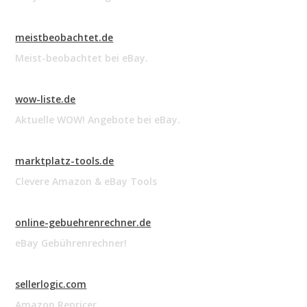
meistbeobachtet.de
Meist-beobachtet bei eBay.
wow-liste.de
Aktuelle WOW! Angebote bei eBay.
marktplatz-tools.de
Clevere Amazon & eBay Tools
online-gebuehrenrechner.de
eBay Gebührenrechner!
sellerlogic.com
Amazon Repricer