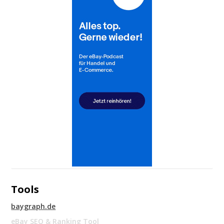
Tools
baygraph.de
eBay SEO & Ranking Tool