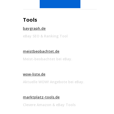
Tools
baygraph.de
eBay SEO & Ranking Tool
meistbeobachtet.de
Meist-beobachtet bei eBay.
wow-liste.de
Aktuelle WOW! Angebote bei eBay.
marktplatz-tools.de
Clevere Amazon & eBay Tools