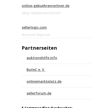
online-gebuehrenrechner.de
eBay Gebührenrechner!
sellerlogic.com
Amazon Repricer
Partnerseiten
auktionshilfe.info
BuVeC e. V.
onlinemarktplatz.de
sellerforum.de
E-Commerce Blog durchsuchen: