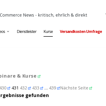
Commerce News - kritisch, ehrlich & direkt
eos
Dienstleister
Kurse
Versandkosten Umfrage
inare & Kurse
430
431
432
433
…
439
Nächste Seite
Ergebnisse gefunden