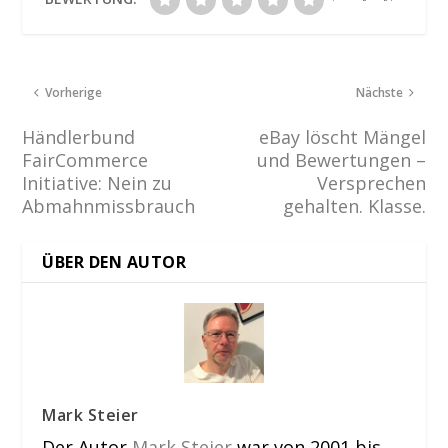
Vorherige
Nächste
Händlerbund
eBay löscht Mängel
FairCommerce
und Bewertungen –
Initiative: Nein zu
Versprechen
Abmahnmissbrauch
gehalten. Klasse.
ÜBER DEN AUTOR
Mark Steier
Der Autor
Mark Steier
war von 2001 bis