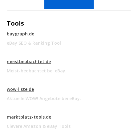
Tools
baygraph.de
eBay SEO & Ranking Tool
meistbeobachtet.de
Meist-beobachtet bei eBay.
wow-liste.de
Aktuelle WOW! Angebote bei eBay.
marktplatz-tools.de
Clevere Amazon & eBay Tools