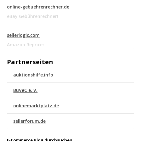
online-gebuehrenrechner.de
eBay Gebührenrechner!
sellerlogic.com
Amazon Repricer
Partnerseiten
auktionshilfe.info
BuVeC e. V.
onlinemarktplatz.de
sellerforum.de
E-Commerce Blog durchsuchen: