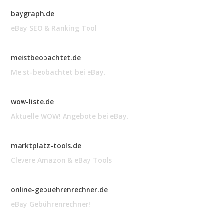
baygraph.de
eBay SEO & Ranking Tool
meistbeobachtet.de
Meist-beobachtet bei eBay.
wow-liste.de
Aktuelle WOW! Angebote bei eBay.
marktplatz-tools.de
Clevere Amazon & eBay Tools
online-gebuehrenrechner.de
eBay Gebührenrechner!