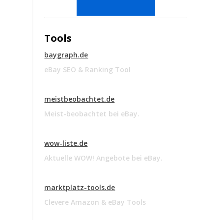
Tools
baygraph.de
eBay SEO & Ranking Tool
meistbeobachtet.de
Meist-beobachtet bei eBay.
wow-liste.de
Aktuelle WOW! Angebote bei eBay.
marktplatz-tools.de
Clevere Amazon & eBay Tools