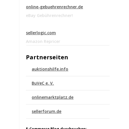
online-gebuehrenrechner.de
eBay Gebührenrechner!
sellerlogic.com
Amazon Repricer
Partnerseiten
auktionshilfe.info
BuVeC e. V.
onlinemarktplatz.de
sellerforum.de
E-Commerce Blog durchsuchen: