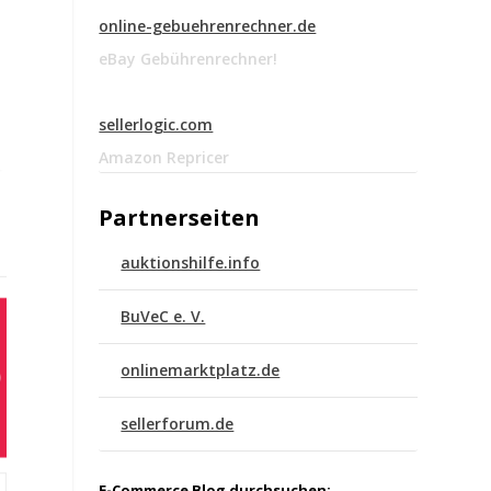
online-gebuehrenrechner.de
eBay Gebührenrechner!
sellerlogic.com
Amazon Repricer
Partnerseiten
auktionshilfe.info
BuVeC e. V.
onlinemarktplatz.de
sellerforum.de
E-Commerce Blog durchsuchen: