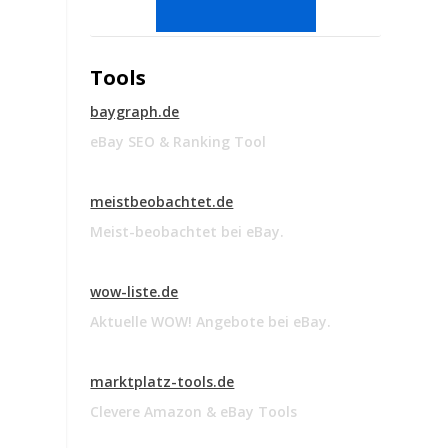
Tools
baygraph.de
eBay SEO & Ranking Tool
meistbeobachtet.de
Meist-beobachtet bei eBay.
wow-liste.de
Aktuelle WOW! Angebote bei eBay.
marktplatz-tools.de
Clevere Amazon & eBay Tools