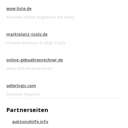
wow-liste.de
Aktuelle WOW! Angebote bei eBay.
marktplatz-tools.de
Clevere Amazon & eBay Tools
online-gebuehrenrechner.de
eBay Gebührenrechner!
sellerlogic.com
Amazon Repricer
Partnerseiten
auktionshilfe.info