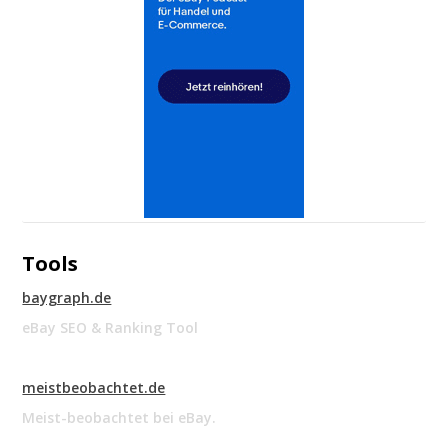
Tools
baygraph.de
eBay SEO & Ranking Tool
meistbeobachtet.de
Meist-beobachtet bei eBay.