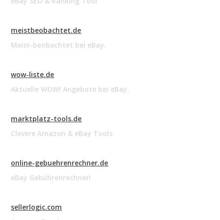
eBay SEO & Ranking Tool
meistbeobachtet.de
Meist-beobachtet bei eBay.
wow-liste.de
Aktuelle WOW! Angebote bei eBay.
marktplatz-tools.de
Clevere Amazon & eBay Tools
online-gebuehrenrechner.de
eBay Gebührenrechner!
sellerlogic.com