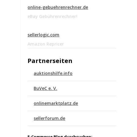
online-gebuehrenrechner.de
eBay Gebührenrechner!
sellerlogic.com
Amazon Repricer
Partnerseiten
auktionshilfe.info
BuVeC e. V.
onlinemarktplatz.de
sellerforum.de
E-Commerce Blog durchsuchen: