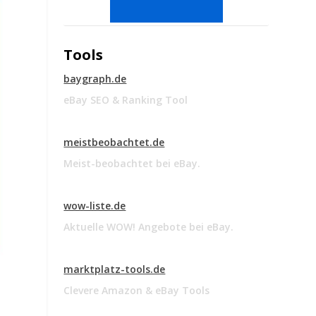
Tools
baygraph.de
eBay SEO & Ranking Tool
meistbeobachtet.de
Meist-beobachtet bei eBay.
wow-liste.de
Aktuelle WOW! Angebote bei eBay.
marktplatz-tools.de
Clevere Amazon & eBay Tools