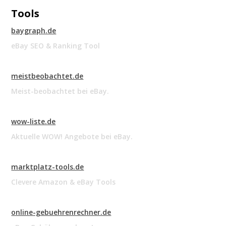
Tools
baygraph.de
eBay SEO & Ranking Tool
meistbeobachtet.de
Meist-beobachtet bei eBay.
wow-liste.de
Aktuelle WOW! Angebote bei eBay.
marktplatz-tools.de
Clevere Amazon & eBay Tools
online-gebuehrenrechner.de