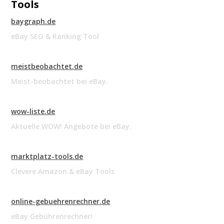
Tools
baygraph.de
eBay SEO & Ranking Tool
meistbeobachtet.de
Meist-beobachtet bei eBay.
wow-liste.de
Aktuelle WOW! Angebote bei eBay.
marktplatz-tools.de
Clevere Amazon & eBay Tools
online-gebuehrenrechner.de
eBay Gebührenrechner!