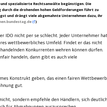
nd spezialisierte Rechtsanwälte begünstigen. Die
ng durch die drohenden hohen Geldforderungen führt zu
ngst und drängt viele abgemahnte Unternehmen dazu, ihr
onen.bundestag.de
)
r IDO nicht per se schlecht. Jeder Unternehmer ha
ires wettbewerbliches Umfeld. Findet er das nicht
ir handelnden Konkurrenten wehren können dürfen.
fair handeln, dann gibt es auch viele
ames Konstrukt geben, das einen fairen Wettbewer
ahnung gut.
 nicht, sondern empfehle den Händlern, sich deutlic
 sich für Abmahnungen auszusprechen.