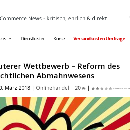
Commerce News - kritisch, ehrlich & direkt
eos
Dienstleister
Kurse
Versandkosten Umfrage
auterer Wettbewerb – Reform des
echtlichen Abmahnwesens
30. März 2018
|
Onlinehandel
|
20
|