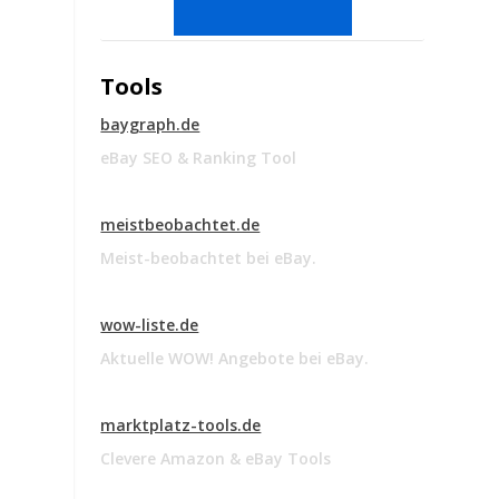
Tools
baygraph.de
eBay SEO & Ranking Tool
meistbeobachtet.de
Meist-beobachtet bei eBay.
wow-liste.de
Aktuelle WOW! Angebote bei eBay.
marktplatz-tools.de
Clevere Amazon & eBay Tools