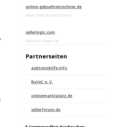
online-gebuehrenrechner.de
eBay Gebührenrechner!
sellerlogic.com
b
Amazon Repricer
Partnerseiten
auktionshilfe.info
BuVeC e. V.
onlinemarktplatz.de
d
sellerforum.de
E-Commerce Blog durchsuchen: