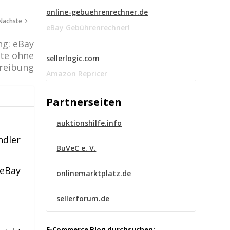
online-gebuehrenrechner.de
Nächste
eBay Gebührenrechner!
ng: eBay
ote ohne
sellerlogic.com
hreibung
Amazon Repricer
Partnerseiten
auktionshilfe.info
ndler
BuVeC e. V.
 eBay
onlinemarktplatz.de
sellerforum.de
E-Commerce Blog durchsuchen: