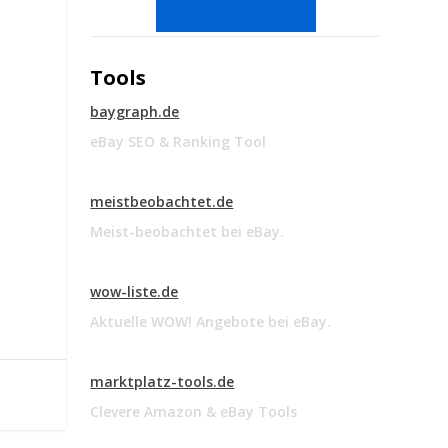
Tools
baygraph.de
eBay SEO & Ranking Tool
meistbeobachtet.de
Meist-beobachtet bei eBay.
wow-liste.de
Aktuelle WOW! Angebote bei eBay.
marktplatz-tools.de
Clevere Amazon & eBay Tools