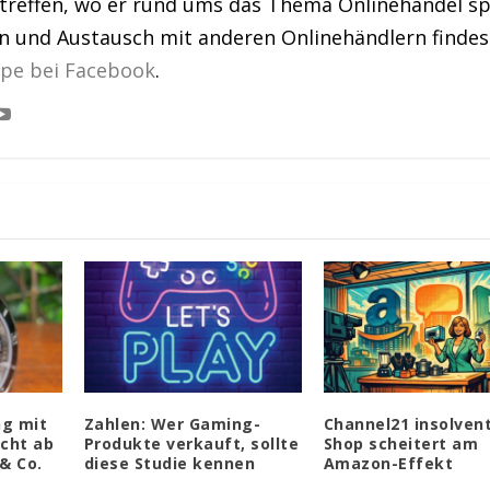
treffen, wo er rund ums das Thema Onlinehandel sp
en und Austausch mit anderen Onlinehändlern findes
ppe bei Facebook
.
g mit
Zahlen: Wer Gaming-
Channel21 insolvent
cht ab
Produkte verkauft, sollte
Shop scheitert am
& Co.
diese Studie kennen
Amazon-Effekt