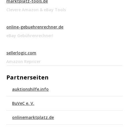
marktplatz-tools.de
Clevere Amazon & eBay Tools
online-gebuehrenrechner.de
eBay Gebührenrechner!
sellerlogic.com
Amazon Repricer
Partnerseiten
auktionshilfe.info
BuVeC e. V.
onlinemarktplatz.de