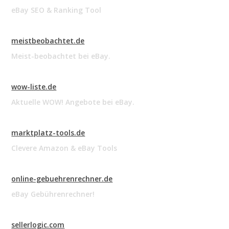
eBay SEO & Ranking Tool
meistbeobachtet.de
Meist-beobachtet bei eBay.
wow-liste.de
Aktuelle WOW! Angebote bei eBay.
marktplatz-tools.de
Clevere Amazon & eBay Tools
online-gebuehrenrechner.de
eBay Gebührenrechner!
sellerlogic.com