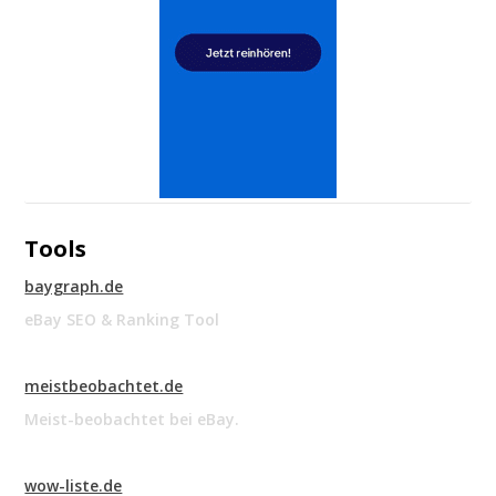
Tools
baygraph.de
eBay SEO & Ranking Tool
meistbeobachtet.de
Meist-beobachtet bei eBay.
wow-liste.de