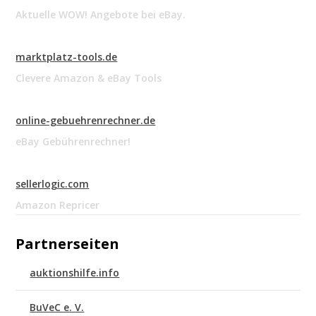
Aktuelle WOW! Angebote bei eBay.
marktplatz-tools.de
Clevere Amazon & eBay Tools
online-gebuehrenrechner.de
eBay Gebührenrechner!
sellerlogic.com
Amazon Repricer
Partnerseiten
auktionshilfe.info
BuVeC e. V.