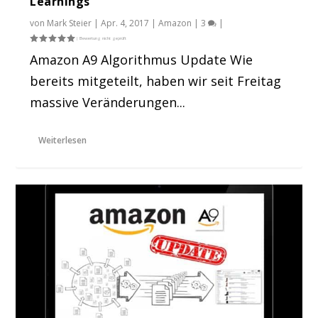
Learnings
von
Mark Steier
|
Apr. 4, 2017
|
Amazon
|
3
|
Amazon A9 Algorithmus Update Wie
bereits mitgeteilt, haben wir seit Freitag
massive Veränderungen...
Weiterlesen