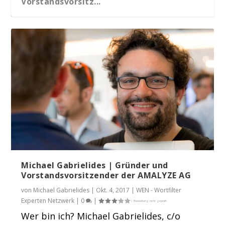
Vorstandsvorsitz...
4 Tage Amazon A9 Algorithmus: Erste
AMALYZE vermutet Amazon A9
Learnings
Algorithmus Update
Michael Gabrielides | Gründer und
Vorstandsvorsitzender der AMALYZE AG
von
Michael Gabrielides
|
Okt. 4, 2017
|
WEN - Wortfilter
Experten Netzwerk
|
0
|
Wer bin ich? Michael Gabrielides, c/o