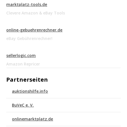
marktplatz-tools.de
Clevere Amazon & eBay Tools
online-gebuehrenrechner.de
eBay Gebührenrechner!
sellerlogic.com
Amazon Repricer
Partnerseiten
auktionshilfe.info
BuVeC e. V.
onlinemarktplatz.de