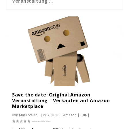
Veranstaltung ̵...
Amazon Seller Konferenz 2017 Berlin
Keynote Markus...
Save the date: Original Amazon
Veranstaltung – Verkaufen auf Amazon
Marketplace
von
Mark Steier
|
Juni 7, 2018
|
Amazon
|
0
|