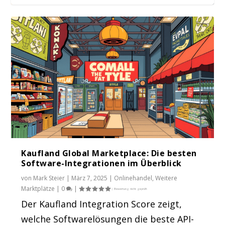
Facebook Marketplace wird sicherer: Mehr
Potential...
Kaufland Global Marketplace: Die besten
Software-Integrationen im Überblick
von
Mark Steier
|
März 7, 2025
|
Onlinehandel
,
Weitere
Marktplätze
|
0
|
Der Kaufland Integration Score zeigt,
welche Softwarelösungen die beste API-