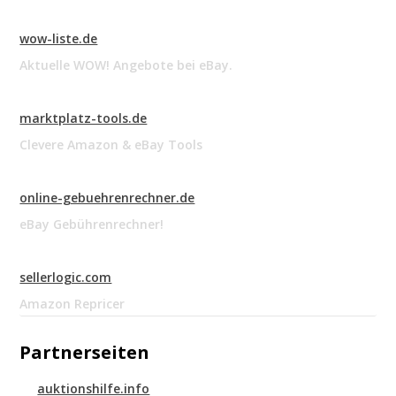
wow-liste.de
Aktuelle WOW! Angebote bei eBay.
marktplatz-tools.de
Clevere Amazon & eBay Tools
online-gebuehrenrechner.de
eBay Gebührenrechner!
sellerlogic.com
Amazon Repricer
Partnerseiten
auktionshilfe.info