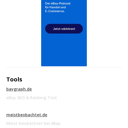
Tools
baygraph.de
eBay SEO & Ranking Tool
meistbeobachtet.de
Meist-beobachtet bei eBay.