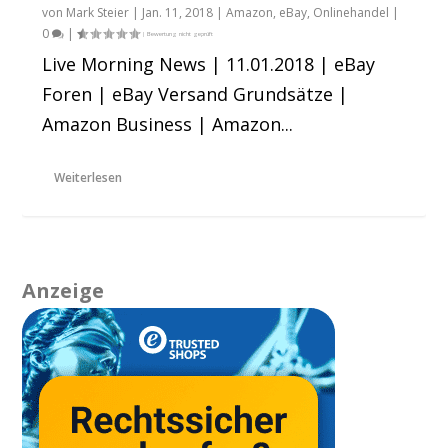
von
Mark Steier
|
Jan. 11, 2018
|
Amazon
,
eBay
,
Onlinehandel
|
0
|
Live Morning News | 11.01.2018 | eBay
Foren | eBay Versand Grundsätze |
Amazon Business | Amazon...
Weiterlesen
Anzeige