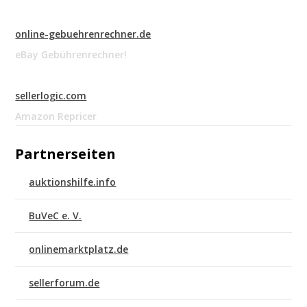
online-gebuehrenrechner.de
eBay Gebührenrechner!
sellerlogic.com
Amazon Repricer
Partnerseiten
auktionshilfe.info
BuVeC e. V.
onlinemarktplatz.de
sellerforum.de