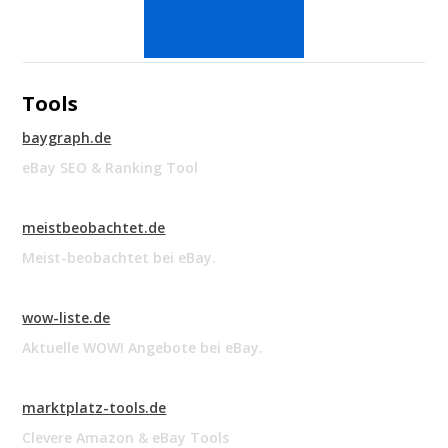
Tools
baygraph.de
eBay SEO & Ranking Tool
meistbeobachtet.de
Meist-beobachtet bei eBay.
wow-liste.de
Aktuelle WOW! Angebote bei eBay.
marktplatz-tools.de
Clevere Amazon & eBay Tools