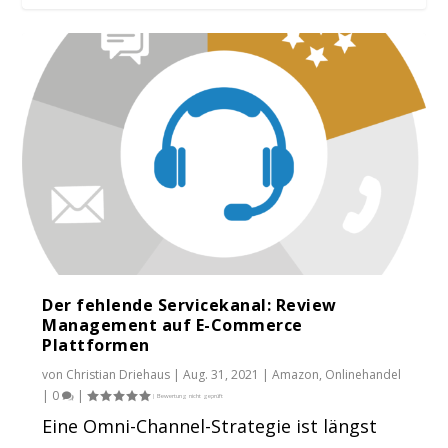
Live Morning News | 11.01.2018 | eBay
Foren | eBay...
Der fehlende Servicekanal: Review
Management auf E-Commerce
Plattformen
von
Christian Driehaus
|
Aug. 31, 2021
|
Amazon
,
Onlinehandel
|
0
|
Eine Omni-Channel-Strategie ist längst