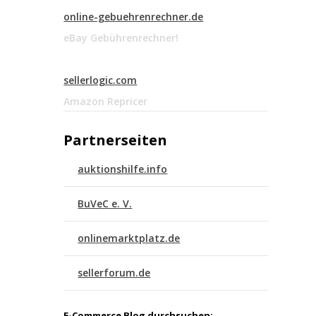
online-gebuehrenrechner.de
eBay Gebührenrechner!
sellerlogic.com
Amazon Repricer
Partnerseiten
auktionshilfe.info
BuVeC e. V.
onlinemarktplatz.de
sellerforum.de
E-Commerce Blog durchsuchen: