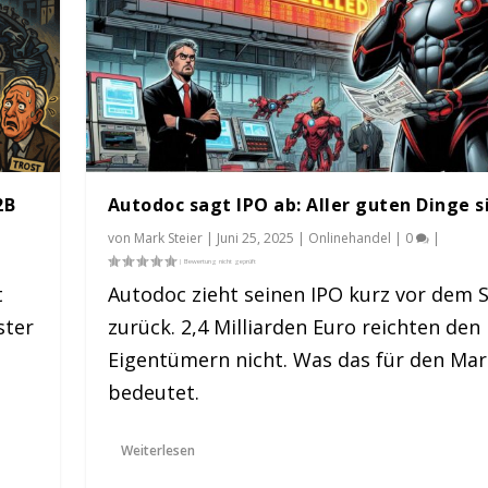
2B
Autodoc sagt IPO ab: Aller guten Dinge s
von
Mark Steier
|
Juni 25, 2025
|
Onlinehandel
|
0
|
t
Autodoc zieht seinen IPO kurz vor dem S
ster
zurück. 2,4 Milliarden Euro reichten den
Eigentümern nicht. Was das für den Mar
Dinge sind 3
arden Dollar we...
 Teilehandel
bedeutet.
|
|
|
0
|
Weiterlesen