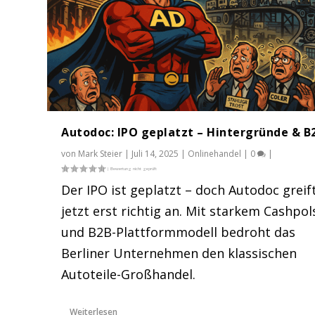
Autodoc: IPO geplatzt – Hintergründe & B
von
Mark Steier
|
Juli 14, 2025
|
Onlinehandel
|
0
|
Der IPO ist geplatzt – doch Autodoc greif
jetzt erst richtig an. Mit starkem Cashpol
und B2B-Plattformmodell bedroht das
Autodoc sagt IPO ab: Aller guten 
In 17 Jahren: Autodoc ist 2.8 Milli
EU sorgt für Umsatz-Boom im KFZ
Berliner Unternehmen den klassischen
Gepostet von
Gepostet von
Gepostet von
Mark Steier
Mark Steier
Mark Steier
|
|
|
Juni 25, 2025
Juni 19, 2025
Mai 11, 2025
|
|
|
Onlinehandel
Onlinehandel
eBay
,
Onlinehandel
|
|
0
0
Autoteile-Großhandel.
Weiterlesen