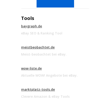
Tools
baygraph.de
eBay SEO & Ranking Tool
meistbeobachtet.de
Meist-beobachtet bei eBay.
wow-liste.de
Aktuelle WOW! Angebote bei eBay.
marktplatz-tools.de
Clevere Amazon & eBay Tools