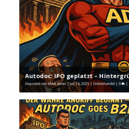
Autodoc: IPO geplatzt – Hinterg
Gepostet von
Mark Steier
|
Juli 14, 2025
|
Onlinehandel
|
0
|