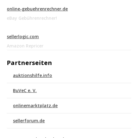
online-gebuehrenrechner.de
eBay Gebührenrechner!
sellerlogic.com
Amazon Repricer
Partnerseiten
auktionshilfe.info
BuVeC e. V.
onlinemarktplatz.de
sellerforum.de