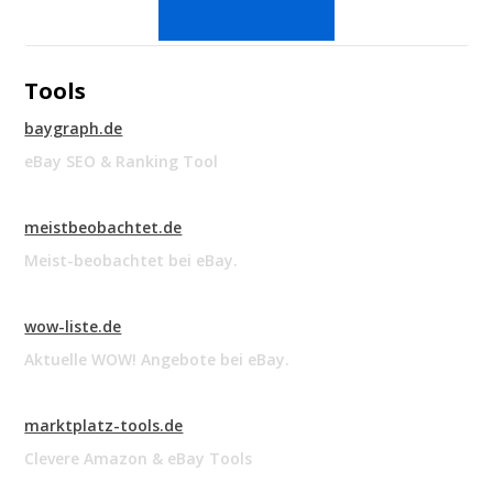
Tools
baygraph.de
eBay SEO & Ranking Tool
meistbeobachtet.de
Meist-beobachtet bei eBay.
wow-liste.de
Aktuelle WOW! Angebote bei eBay.
marktplatz-tools.de
Clevere Amazon & eBay Tools