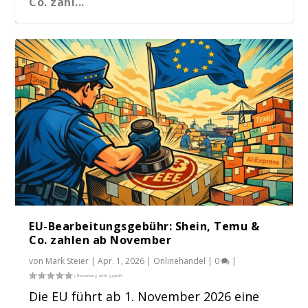
Co. zahl...
EU-Bearbeitungsgebühr: Shein, Temu &
Co. zahlen ab November
von
Mark Steier
|
Apr. 1, 2026
|
Onlinehandel
|
0
|
Die EU führt ab 1. November 2026 eine