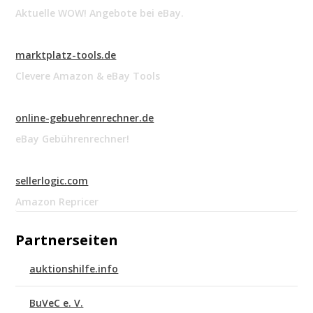
Aktuelle WOW! Angebote bei eBay.
marktplatz-tools.de
Clevere Amazon & eBay Tools
online-gebuehrenrechner.de
eBay Gebührenrechner!
sellerlogic.com
Amazon Repricer
Partnerseiten
auktionshilfe.info
BuVeC e. V.