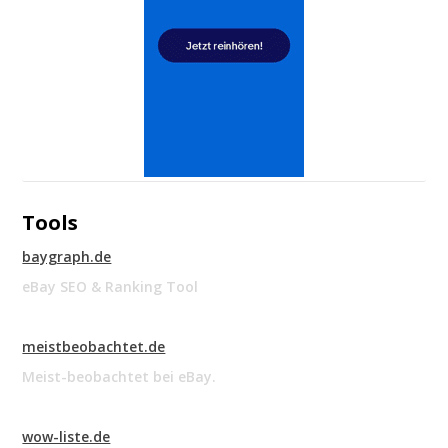
Tools
baygraph.de
eBay SEO & Ranking Tool
meistbeobachtet.de
Meist-beobachtet bei eBay.
wow-liste.de