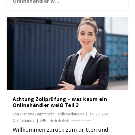
Onlinehändler w...
Achtung Zollprüfung – was kaum ein
Achtung Zollprüfung – was kaum ein
Onlinehändler w...
Onlinehändler w...
Achtung Zollprüfung – was kaum ein
Onlinehändler weiß Teil 3
von
Francine Dammholz | zollcoaching.de
|
Jan. 23, 2021
|
Onlinehandel
|
0
|
Willkommen zurück zum dritten und