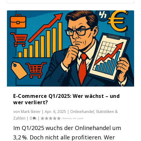
Recap: Bund Länder-Ausschuss
Binnenhandel
E-Commerce Q1/2025: Wer wächst – und
wer verliert?
von
Mark Steier
|
Apr. 6, 2025
|
Onlinehandel
,
Statistiken &
Zahlen
|
0
|
Im Q1/2025 wuchs der Onlinehandel um
3,2 %. Doch nicht alle profitieren. Wer