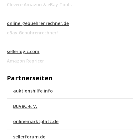
Clevere Amazon & eBay Tools
online-gebuehrenrechner.de
eBay Gebührenrechner!
sellerlogic.com
Amazon Repricer
Partnerseiten
auktionshilfe.info
BuVeC e. V.
onlinemarktplatz.de
sellerforum.de