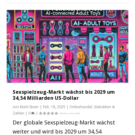
E-Commerce Wachstum: 12,95 Billionen
Amazon Q4 2024 & Gesamtjahr 2024: Was
Felix Schultheiß von Vitamaze im #UdZ
Aufzeichnung Webinar: Amazon Business
US-Dollar bis...
die Zah...
Podcast zum ...
und Umsatzst...
Sexspielzeug-Markt wächst bis 2029 um
34,54 Milliarden US-Dollar
von
Mark Steier
|
Feb. 18, 2025
|
Onlinehandel
,
Statistiken &
Zahlen
|
0
|
Der globale Sexspielzeug-Markt wächst
weiter und wird bis 2029 um 34,54