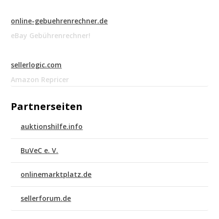
online-gebuehrenrechner.de
eBay Gebührenrechner!
sellerlogic.com
Amazon Repricer
Partnerseiten
auktionshilfe.info
BuVeC e. V.
onlinemarktplatz.de
sellerforum.de