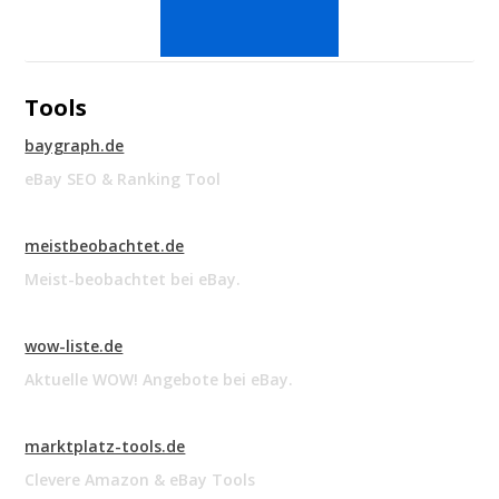
Tools
baygraph.de
eBay SEO & Ranking Tool
meistbeobachtet.de
Meist-beobachtet bei eBay.
wow-liste.de
Aktuelle WOW! Angebote bei eBay.
marktplatz-tools.de
Clevere Amazon & eBay Tools