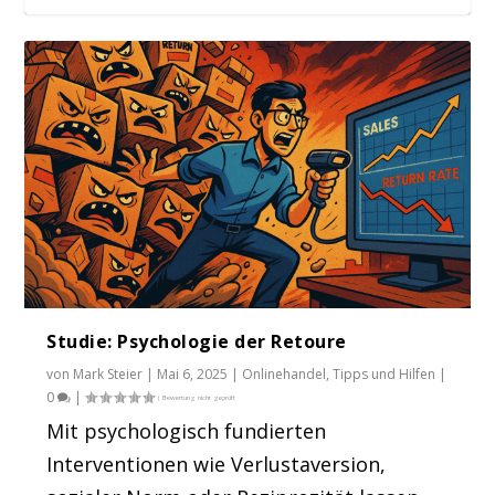
Hattest du das gewusst? Was sind VSLs?
Studie: Psychologie der Retoure
von
Mark Steier
|
Mai 6, 2025
|
Onlinehandel
,
Tipps und Hilfen
|
0
|
Mit psychologisch fundierten
Interventionen wie Verlustaversion,