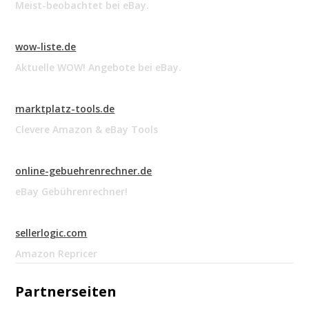
Meist-beobachtet bei eBay.
wow-liste.de
Aktuelle WOW! Angebote bei eBay.
marktplatz-tools.de
Clevere Amazon & eBay Tools
online-gebuehrenrechner.de
eBay Gebührenrechner!
sellerlogic.com
Amazon Repricer
Partnerseiten