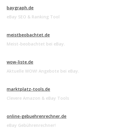
baygraph.de
eBay SEO & Ranking Tool
meistbeobachtet.de
Meist-beobachtet bei eBay.
wow-liste.de
Aktuelle WOW! Angebote bei eBay.
marktplatz-tools.de
Clevere Amazon & eBay Tools
online-gebuehrenrechner.de
eBay Gebührenrechner!