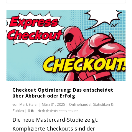
Das passiert, wenn du PayPal im
Studie: Bewertungen steigern den
Onlineshop abschal...
Umsatz von KMU
Checkout Optimierung: Das entscheidet
über Abbruch oder Erfolg
von
Mark Steier
|
März 31, 2025
|
Onlinehandel
,
Statistiken &
Zahlen
|
6
|
Die neue Mastercard-Studie zeigt:
Komplizierte Checkouts sind der