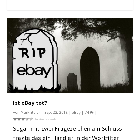
eBay SEO: So funktioniert die Cassini,
eBay erklär...
Ist eBay tot?
von
Mark Steier
|
Sep. 22, 2018
|
eBay
|
74
|
Sogar mit zwei Fragezeichen am Schluss
fragte das ein Händler in der Wortfilter