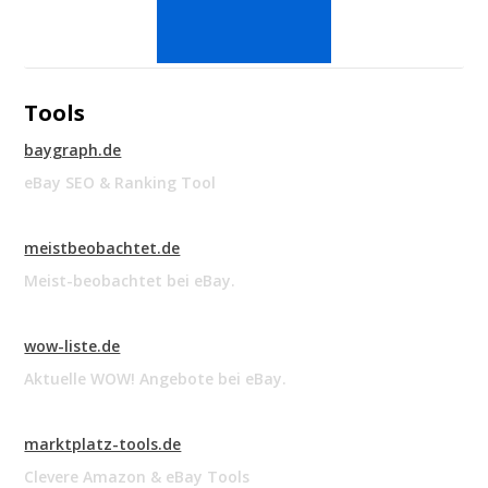
Tools
baygraph.de
eBay SEO & Ranking Tool
meistbeobachtet.de
Meist-beobachtet bei eBay.
wow-liste.de
Aktuelle WOW! Angebote bei eBay.
marktplatz-tools.de
Clevere Amazon & eBay Tools