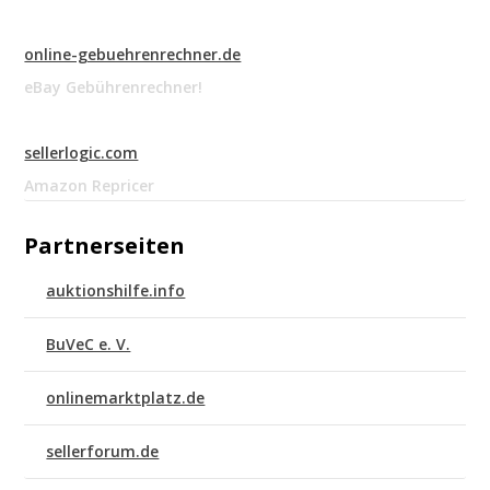
online-gebuehrenrechner.de
eBay Gebührenrechner!
sellerlogic.com
Amazon Repricer
Partnerseiten
auktionshilfe.info
BuVeC e. V.
onlinemarktplatz.de
sellerforum.de