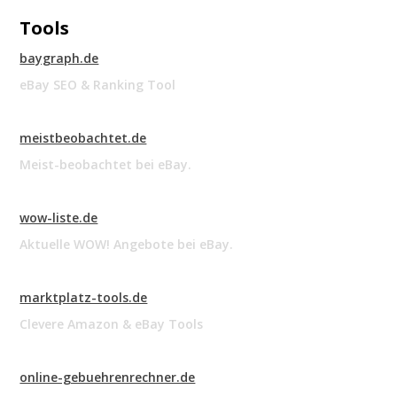
Tools
baygraph.de
eBay SEO & Ranking Tool
meistbeobachtet.de
Meist-beobachtet bei eBay.
wow-liste.de
Aktuelle WOW! Angebote bei eBay.
marktplatz-tools.de
Clevere Amazon & eBay Tools
online-gebuehrenrechner.de