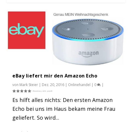
eBay liefert mir den Amazon Echo
Krass: eBay Ratgeber 1.674.504 Visits. Und
von
Mark Steier
|
Dez. 20, 2016
|
Onlinehandel
|
0
|
so geht...
Es hilft alles nichts: Den ersten Amazon
Echo bei uns im Haus bekam meine Frau
geliefert. So wird...