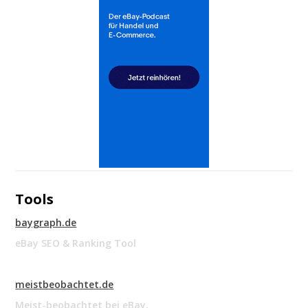
Tools
baygraph.de
eBay SEO & Ranking Tool
meistbeobachtet.de
Meist-beobachtet bei eBay.