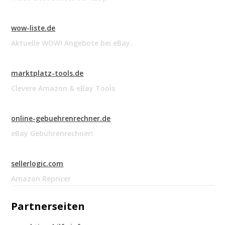
wow-liste.de
Aktuelle WOW! Angebote bei eBay.
marktplatz-tools.de
Clevere Amazon & eBay Tools
online-gebuehrenrechner.de
eBay Gebührenrechner!
sellerlogic.com
Amazon Repricer
Partnerseiten