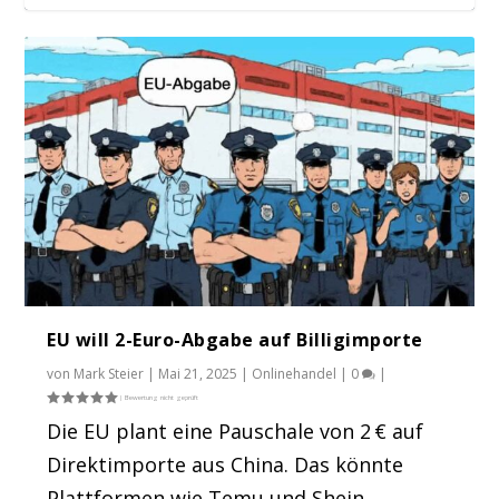
Google Studie: KMU Händler brauchen
Google Ads
EU will 2-Euro-Abgabe auf Billigimporte
von
Mark Steier
|
Mai 21, 2025
|
Onlinehandel
|
0
|
Die EU plant eine Pauschale von 2 € auf
Direktimporte aus China. Das könnte
Plattformen wie Temu und Shein