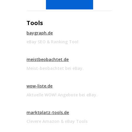
Tools
baygraph.de
eBay SEO & Ranking Tool
meistbeobachtet.de
Meist-beobachtet bei eBay.
wow-liste.de
Aktuelle WOW! Angebote bei eBay.
marktplatz-tools.de
Clevere Amazon & eBay Tools