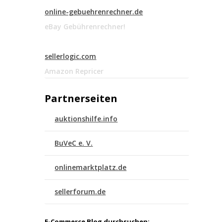
online-gebuehrenrechner.de
eBay Gebührenrechner!
sellerlogic.com
Amazon Repricer
Partnerseiten
auktionshilfe.info
BuVeC e. V.
onlinemarktplatz.de
sellerforum.de
E-Commerce Blog durchsuchen: