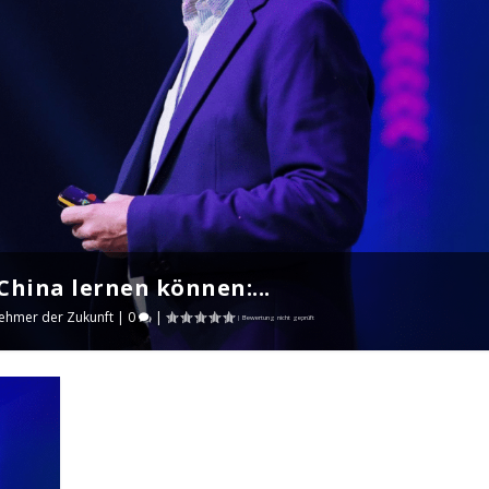
hina lernen können:...
ehmer der Zukunft
|
0
|