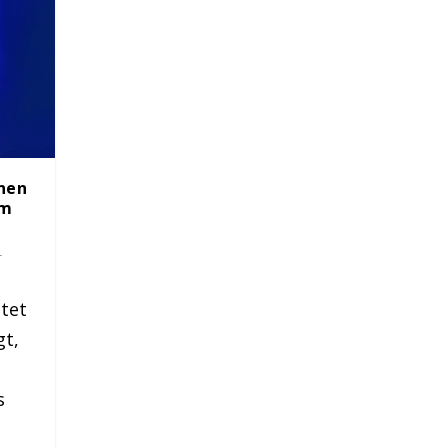
nen
um
r
tet
gt,
I
s