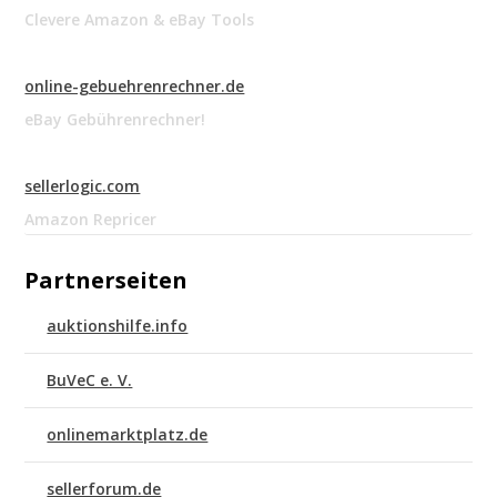
Clevere Amazon & eBay Tools
online-gebuehrenrechner.de
eBay Gebührenrechner!
sellerlogic.com
Amazon Repricer
Partnerseiten
auktionshilfe.info
BuVeC e. V.
onlinemarktplatz.de
sellerforum.de