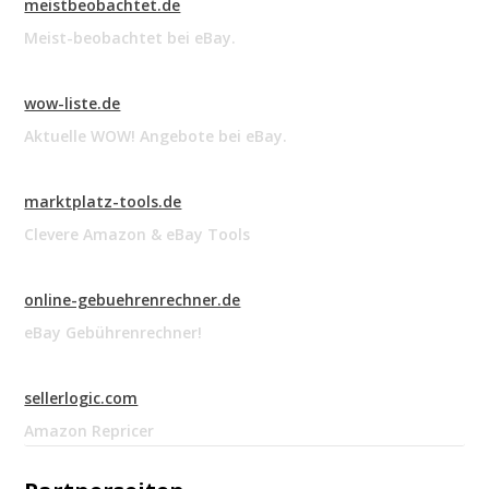
meistbeobachtet.de
Meist-beobachtet bei eBay.
wow-liste.de
Aktuelle WOW! Angebote bei eBay.
marktplatz-tools.de
Clevere Amazon & eBay Tools
online-gebuehrenrechner.de
eBay Gebührenrechner!
sellerlogic.com
Amazon Repricer