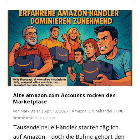
Kleinanzeigen ändert Gebührenmodell für
gewerblich...
Alte amazon.com Accounts rocken den
Marketplace
von
Mark Steier
|
Apr. 13, 2025
|
Amazon
,
Onlinehandel
|
0
|
Tausende neue Händler starten täglich
auf Amazon – doch die Bühne gehört den