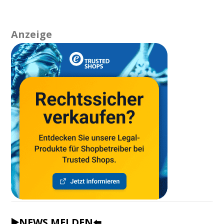
Anzeige
▶️NEWS MELDEN⬅️