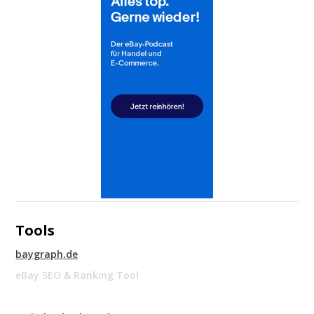
Tools
baygraph.de
eBay SEO & Ranking Tool